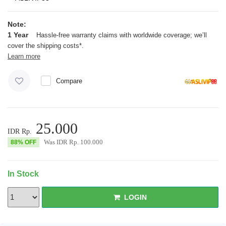
Note:
1 Year
Hassle-free warranty claims with worldwide coverage; we’ll
cover the shipping costs*.
Learn more
Compare
25.000
IDR Rp.
Was
IDR Rp.
100.000
88% OFF
In Stock
Login Slot Gacor
LOGIN