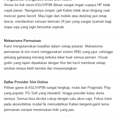
Akses ke link resmi ASLIVIP88 dibuat sangat ringan supaya HP tidak
cepat panas. Navigasinya simpel, jadi Kalian tidak akan bingung saat
mencari game favorit. Mau login dari mobile atau desktop pun tetap
lancar, memberikan sensasi bermain 24 jam yang sangat nyaman bagi
siapa saja yang ingin bersantai sejenak.
Mekanisme Permainan
Kami mengutamakan keadilan dalam setiap putaran. Mekanisme
permainan di sini murni menggunakan sistem RNG yang jujur, sehingga
peluang gampang menang terbuka lebar buat semua pemain. Visual
grafis yang tajam dipadukan dengan fitur bet kecil membuat setiap
taruhan terasa lebih bernilai dan menyenangkan.
Daftar Provider Slot Online
Pilihan game di ASLIVIP88 sangat lengkap, mulai dari Pragmatic Play
yang populer, PG Soft yang interaktif, hingga provider kelas dunia
lainnya. Semua bisa dicoba cukup dengan satu akun saja. Fokus kami
pada aksesibilitas modal 5k memudahkan Kalian berganti-ganti tema
permainan sampai menemukan hoki yang pas.