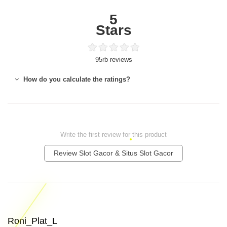
5
Stars
95rb reviews
How do you calculate the ratings?
Write the first review for this product
Review Slot Gacor & Situs Slot Gacor
Thank you for rating!
Write a full reviews.
Roni_Plat_L