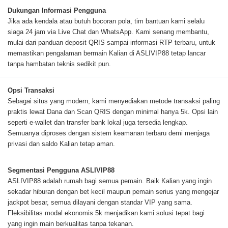
Dukungan Informasi Pengguna
Jika ada kendala atau butuh bocoran pola, tim bantuan kami selalu
siaga 24 jam via Live Chat dan WhatsApp. Kami senang membantu,
mulai dari panduan deposit QRIS sampai informasi RTP terbaru, untuk
memastikan pengalaman bermain Kalian di ASLIVIP88 tetap lancar
tanpa hambatan teknis sedikit pun.
Opsi Transaksi
Sebagai situs yang modern, kami menyediakan metode transaksi paling
praktis lewat Dana dan Scan QRIS dengan minimal hanya 5k. Opsi lain
seperti e-wallet dan transfer bank lokal juga tersedia lengkap.
Semuanya diproses dengan sistem keamanan terbaru demi menjaga
privasi dan saldo Kalian tetap aman.
Segmentasi Pengguna ASLIVIP88
ASLIVIP88 adalah rumah bagi semua pemain. Baik Kalian yang ingin
sekadar hiburan dengan bet kecil maupun pemain serius yang mengejar
jackpot besar, semua dilayani dengan standar VIP yang sama.
Fleksibilitas modal ekonomis 5k menjadikan kami solusi tepat bagi
yang ingin main berkualitas tanpa tekanan.