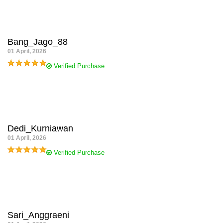
pgsoft disini jg enteng bgt ga ada lag. Linknya anti blokir, jd aman
lah pokonya buat langganan.
Bang_Jago_88
01 April, 2026
Verified Purchase
Udh pindah bbrp tempat, akhirnya nyantol disini. Minimal depo 5k
doang tp servis kyk vip beneran. Gak pelit jp, td pagi baru narik lg.
Pertahanin trus kualitasnya min!
Dedi_Kurniawan
01 April, 2026
Verified Purchase
asli parah cepet bgt deponya, iseng coba qris modal 5k lgsg gas
pol. aslivip88 emang ga pelit kasih menang, wd perdana lgsg
cairrr thx min!
Sari_Anggraeni